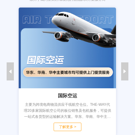
国际空运
港
主要为跨境电商物流供应干线航空仓位。THE-WAY代
国际
单，货
理20多家国际航空公司的板位销售及包机服务，可提供
系统
自优
一站式各货型的运输解决方案。华东、华南、华中主要
专业
迹提供
城市均可提供上门提货服务；主营美线、欧线，运力通
货物
了解更多 >
达...